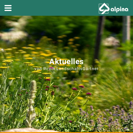
Aktuelles
von Ihrem LandschaftsGärtner