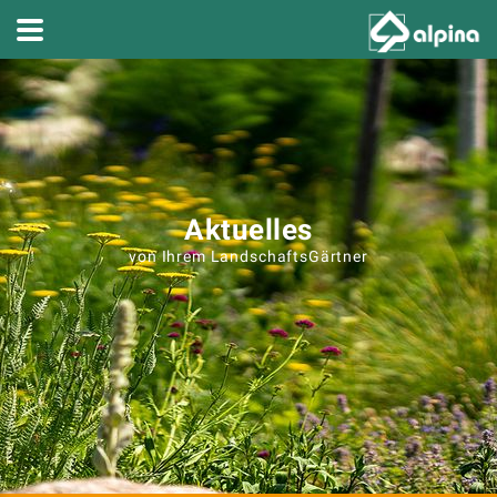
Aktuelles
von Ihrem LandschaftsGärtner